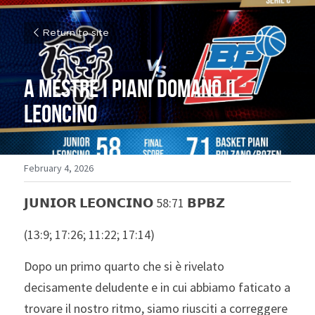
Return to site
A Mestre i Piani domano il 
Leoncino
February 4, 2026
𝗝𝗨𝗡𝗜𝗢𝗥 𝗟𝗘𝗢𝗡𝗖𝗜𝗡𝗢 58:71 𝗕𝗣𝗕𝗭 
(13:9; 17:26; 11:22; 17:14)
Dopo un primo quarto che si è rivelato 
decisamente deludente e in cui abbiamo faticato a 
trovare il nostro ritmo, siamo riusciti a correggere 