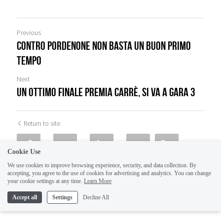
Previous
Contro Pordenone non basta un buon primo
tempo
Next
Un ottimo finale premia Carrè, si va a gara 3
Return to site
Cookie Use
We use cookies to improve browsing experience, security, and data collection. By
accepting, you agree to the use of cookies for advertising and analytics. You can change
your cookie settings at any time.
Learn More
Accept all
Settings
Decline All