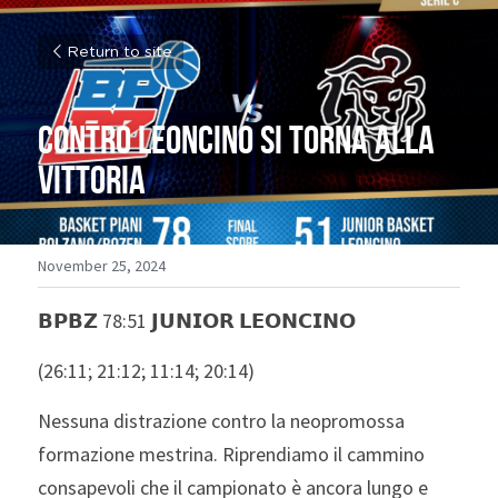
Return to site
Contro Leoncino si torna alla 
vittoria
November 25, 2024
𝗕𝗣𝗕𝗭 78:51 𝗝𝗨𝗡𝗜𝗢𝗥 𝗟𝗘𝗢𝗡𝗖𝗜𝗡𝗢
(26:11; 21:12; 11:14; 20:14)
Nessuna distrazione contro la neopromossa 
formazione mestrina. Riprendiamo il cammino 
consapevoli che il campionato è ancora lungo e 