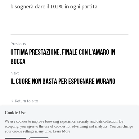
bisognerà dare il 101% in ogni partita. 
Previous
Ottima prestazione, finale con l'amaro in
bocca
Next
Il cuore non basta per espugnare Murano
Return to site
Cookie Use
We use cookies to improve browsing experience, security, and data collection. By
accepting, you agree to the use of cookies for advertising and analytics. You can change
your cookie settings at any time.
Learn More