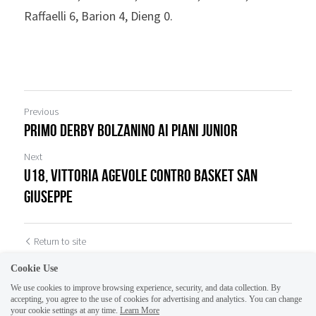
Raffaelli 6, Barion 4, Dieng 0.
Previous
Primo derby bolzanino ai Piani Junior
Next
U18, vittoria agevole contro Basket San
Giuseppe
Return to site
Cookie Use
We use cookies to improve browsing experience, security, and data collection. By
accepting, you agree to the use of cookies for advertising and analytics. You can change
your cookie settings at any time.
Learn More