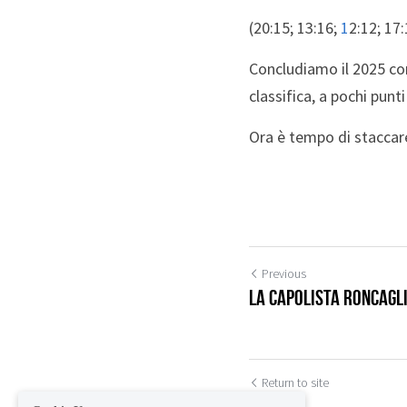
(20:15; 13:16; 
1
2:12; 17:
Concludiamo il 2025 con 
classifica, a pochi punti
Ora è tempo di staccare 
Previous
La capolista Roncagl
Cookie Use
Return to site
We use cookies to improve browsing experience, security,