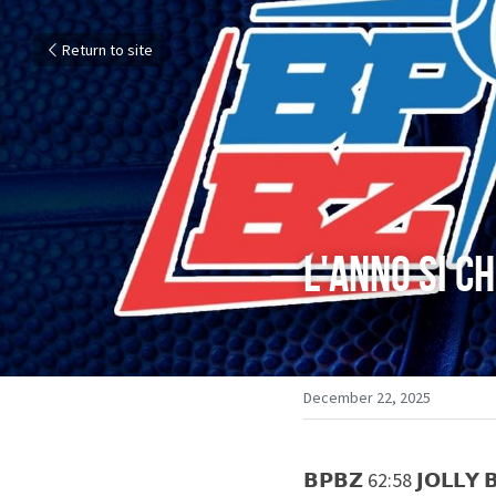
Return to site
L'anno si c
December 22, 2025
𝗕𝗣𝗕𝗭 62:58 𝗝𝗢𝗟𝗟𝗬 