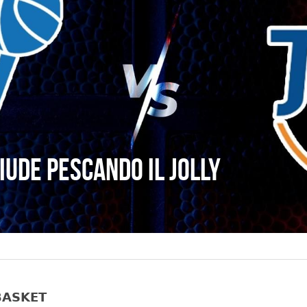
hiude pescando il Jolly
𝗔𝗦𝗞𝗘𝗧