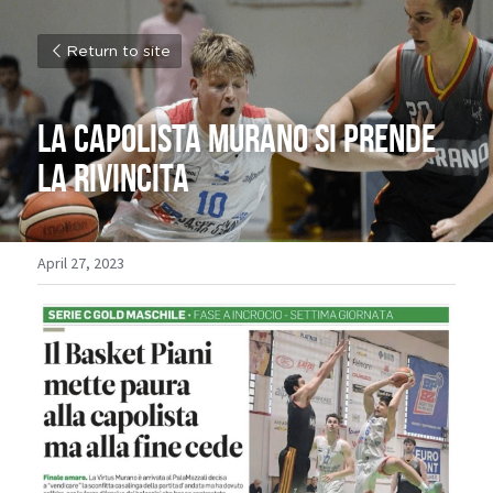
Return to site
La capolista Murano si prende 
la rivincita
April 27, 2023