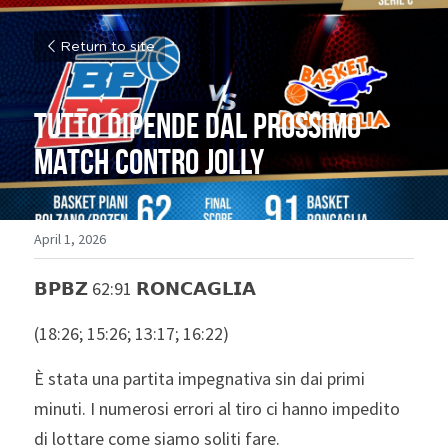
Return to site
Tutto dipende dal prossimo 
match contro Jolly
April 1, 2026
𝗕𝗣𝗕𝗭 62:91 𝗥𝗢𝗡𝗖𝗔𝗚𝗟𝗜𝗔
(18:26; 15:26; 13:17; 16:22)
È stata una partita impegnativa sin dai primi 
minuti. I numerosi errori al tiro ci hanno impedito 
di lottare come siamo soliti fare. 