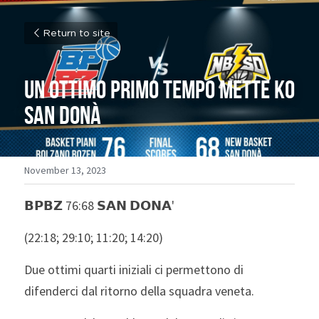
Return to site
Un ottimo primo tempo mette ko 
San Donà
November 13, 2023
𝗕𝗣𝗕𝗭 76:68 𝗦𝗔𝗡 𝗗𝗢𝗡𝗔' 
(22:18; 29:10; 11:20; 14:20)
Due ottimi quarti iniziali ci permettono di 
difenderci dal ritorno della squadra veneta. 