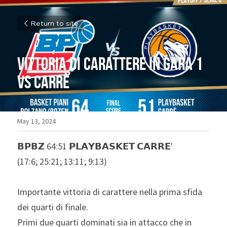
Return to site
Vittoria di carattere in gara 1 
vs Carrè
May 13, 2024
𝗕𝗣𝗕𝗭 64:51 𝗣𝗟𝗔𝗬𝗕𝗔𝗦𝗞𝗘𝗧 𝗖𝗔𝗥𝗥𝗘'
(17:6; 25:21; 13:11; 9:13)
Importante vittoria di carattere nella prima sfida 
dei quarti di finale.
Primi due quarti dominati sia in attacco che in 