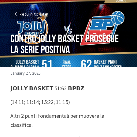
Return to site
Contro Jolly Basket prosegue 
la serie positiva
January 27, 2025
𝗝𝗢𝗟𝗟𝗬 𝗕𝗔𝗦𝗞𝗘𝗧 51:62 𝗕𝗣𝗕𝗭
(14:11; 11:14; 15:22; 11:15)
Altri 2 punti fondamentali per muovere la 
classifica.