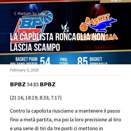
Return to site
La capolista Roncaglia non 
lascia scampo
February 3, 2025
𝗕𝗣𝗕𝗭 54:85 𝗕𝗣𝗕𝗭
(21:16; 18:19; 8:33; 7:17)
Contro la capolista riusciamo a mantenere il passo 
fino a metà partita, ma poi la loro precisione al tiro 
e una serie di tiri da tre punti ci mettono in 