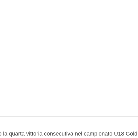
r imbattuti in tutte le categor
o la quarta vittoria consecutiva nel campionato U18 Gold