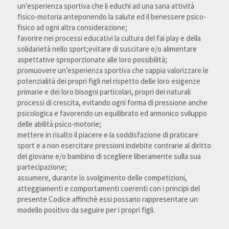
un’esperienza sportiva che li educhi ad una sana attività 
fisico-motoria anteponendo la salute ed il benessere psico-
fisico ad ogni altra considerazione;
favorire nei processi educativi la cultura del fai play e della 
solidarietà nello sport;evitare di suscitare e/o alimentare 
aspettative sproporzionate alle loro possibilità;
promuovere un’esperienza sportiva che sappia valorizzare le 
potenzialità dei propri figli nel rispetto delle loro esigenze 
primarie e dei loro bisogni particolari, propri dei naturali 
processi di crescita, evitando ogni forma di pressione anche 
psicologica e favorendo un equilibrato ed armonico sviluppo 
delle abilità psico-motorie;
mettere in risalto il piacere e la soddisfazione di praticare 
sport e a non esercitare pressioni indebite contrarie al diritto 
del giovane e/o bambino di scegliere liberamente sulla sua 
partecipazione;
assumere, durante lo svolgimento delle competizioni, 
atteggiamenti e comportamenti coerenti con i principi del 
presente Codice affinchè essi possano rappresentare un 
modello positivo da seguire per i propri figli.