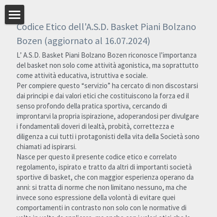
×
STORE CATEGORIES
Codice Etico dell'A.S.D. Basket Piani Bolzano 
Home
Bozen (aggiornato al 16.07.2024)
L’ A.S.D. Basket Piani Bolzano Bozen riconosce l’importanza 
Serie C
del basket non solo come attività agonistica, ma soprattutto 
come attività educativa, istruttiva e sociale.
U19
Per compiere questo “servizio” ha cercato di non discostarsi 
dai principi e dai valori etici che costituiscono la forza ed il 
U17
senso profondo della pratica sportiva, cercando di 
improntarvi la propria ispirazione, adoperandosi per divulgare 
U15
i fondamentali doveri di lealtà, probità, correttezza e 
diligenza a cui tutti i protagonisti della vita della Società sono 
U14
chiamati ad ispirarsi.
Nasce per questo il presente codice etico e correlato 
regolamento, ispirato e tratto da altri di importanti società 
Codice Etico
sportive di basket, che con maggior esperienza operano da 
anni: si tratta di norme che non limitano nessuno, ma che 
Archivio Media
invece sono espressione della volontà di evitare quei 
comportamenti in contrasto non solo con le normative di 
Privacy