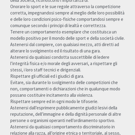
della Società, riconoscono l’importanza di:
Onorare lo sport e le sue regole attraverso la competizione 
corretta, impegnandosi sempre al meglio delle loro possibilità 
e delle loro condizioni psico-fisiche comportandosi sempre e 
comunque secondo i principi di lealtà e correttezza.
Tenere un comportamento esemplare che costituisca un 
modello positivo per il mondo delle sport e della società civile.
Astenersi dal compiere, con qualsiasi mezzo, atti diretti ad 
alterare lo svolgimento ed il risultato di una gara.
Astenersi da qualsiasi condotta suscettibile di ledere 
l’integrità fisica e/o morale degli avversari, a rispettare gli 
stessi, i loro staff tecnici e dirigenziali.
Rispettare gli ufficiali ed i giudici di gara.
Evitare, sia durante lo svolgimento delle competizioni che 
non, comportamenti o dichiarazioni che in qualunque modo 
possano costituire incitamento alla violenza.
Rispettare sempre ed in ogni modo le tifoserie.
Astenersi dall’esprimere pubblicamente giudizi lesivi della 
reputazione, dell’immagine e della dignità personale di altre 
persone o organismi operanti nell’ordinamento sportivo.
Astenersi da qualsiasi comportamento discriminatorio in 
relazione alla razza, all’origine etnica o territoriale, al sesso, 