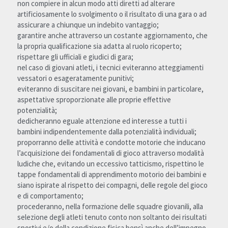
non compiere in alcun modo atti diretti ad alterare 
artificiosamente lo svolgimento o il risultato di una gara o ad 
assicurare a chiunque un indebito vantaggio;
garantire anche attraverso un costante aggiornamento, che 
la propria qualificazione sia adatta al ruolo ricoperto;
rispettare gli ufficiali e giudici di gara;
nel caso di giovani atleti, i tecnici eviteranno atteggiamenti 
vessatori o esageratamente punitivi;
eviteranno di suscitare nei giovani, e bambini in particolare, 
aspettative sproporzionate alle proprie effettive 
potenzialità;
dedicheranno eguale attenzione ed interesse a tutti i 
bambini indipendentemente dalla potenzialità individuali;
proporranno delle attività e condotte motorie che inducano 
l’acquisizione dei fondamentali di gioco attraverso modalità 
ludiche che, evitando un eccessivo tatticismo, rispettino le 
tappe fondamentali di apprendimento motorio dei bambini e 
siano ispirate al rispetto dei compagni, delle regole del gioco 
e di comportamento;
procederanno, nella formazione delle squadre giovanili, alla 
selezione degli atleti tenuto conto non soltanto dei risultati 
sportivi e/o della condizione fisica bensì anche dell’impegno 