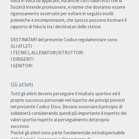
volta in volta da applicare, ma anche con i valori etici che la 
Società intende promuovere, e norme che dovranno essere 
Società
rigorosamente osservate per evitare in seguito inutili 
polemiche e incomprensioni, che spesso possono incrinare il 
rapporto di fiducia tra i destinatari delle stesse. 
Staff
DESTINATARI del presente Codice regolamentare sono:
Iscrizione
GLI ATLETI
I TECNICI, ALLENATORI/ISTRUTTORI
Safeguarding
I DIRIGENTI
I GENITORI
Gli atleti
Tutti gli atleti devono perseguire il risultato sportivo ed il 
proprio successo personale nel rispetto dei principi previsti 
nel presente Codice Etico. Devono osservare il principio di 
solidarietà considerando quindi più importante il rispetto dei 
valori sportivi rispetto al perseguimento del proprio 
successo.
Poiché gli atleti sono parte fondamentale ed indispensabile 