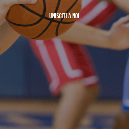
Società
Unisciti a NOI
Staff
Iscrizione
Safeguarding