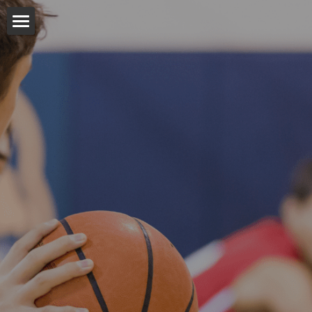
×
STORE CATEGORIES
Home
Serie C
U19
U17
U15
U14
Codice Etico
Archivio Media
Privacy